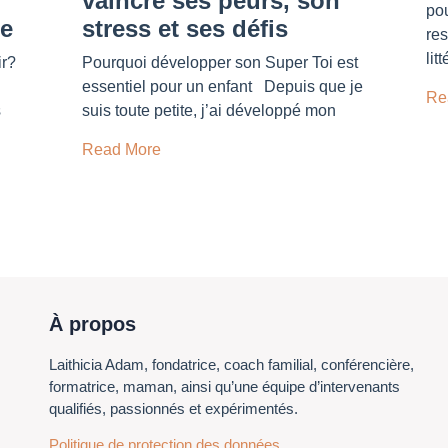
vaincre ses peurs, son
pou
ée
stress et ses défis
res
lit
ir?
Pourquoi développer son Super Toi est
essentiel pour un enfant Depuis que je
Re
s
suis toute petite, j’ai développé mon
Read More
À propos
Laithicia Adam, fondatrice, coach familial, conférencière,
formatrice, maman, ainsi qu’une équipe d’intervenants
qualifiés, passionnés et expérimentés.
Politique de protection des données