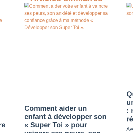
Q
u
Comment aider un
: 
enfant à développer son
ré
re
« Super Toi » pour
Ave