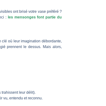
isibles ont brisé votre vase préféré ?
eci :
les mensonges font partie du
e clé où leur imagination débordante,
égié prennent le dessus. Mais alors,
rahissent leur délit).
ir vu, entendu et reconnu.