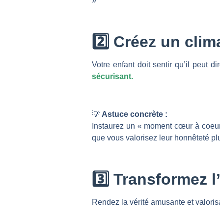
»
2️
⃣ Créez un cli
Votre enfant doit sentir qu’il peut 
sécurisant.
💡
Astuce concrète :
Instaurez un « moment cœur à coeur 
que vous valorisez leur honnêteté plu
3️
⃣ Transformez 
Rendez la vérité amusante et valorisa