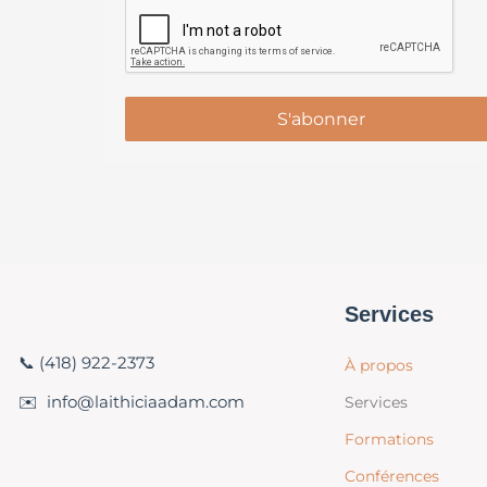
S'abonner
Services
📞 (418) 922-2373
À propos
✉️ info@laithiciaadam.com
Services
Formations
Conférences