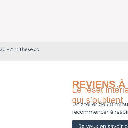
20 – Antithese.co
REVIENS À 
Le reset intér
qui s’oublient
Un atelier de 60 minu
recommencer à respir
Je veux en savoir p