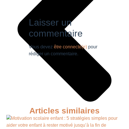
Laisser un
commentaire
Vous devez
être connecté(e)
pour
rédiger un commentaire.
Articles similaires