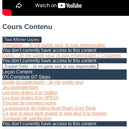
Cours Contenu
Tout Afficher
Leçons
Formation – Je me garde seul, je suis responsable
You don't currently have access to this content
Outils – Je me garde seul, je suis responsable
7 Chapitres
You don't currently have access to this content
Expand
Outils – Je me garde seul, je suis responsable
Leçon Content
0% Complete
0/7 Steps
Guide du participant – Je me garde seul
Jeu parent/enfant
Les trois règles d’or (vidéo)
Les trois règles d’or (JPEG)
Trousse de premiers soins
La puissance du Vakog texte Brain Gym Tonik
Ce que je peux faire quand je suis seul à la maison
Sondage de satisfaction
You don't currently have access to this content