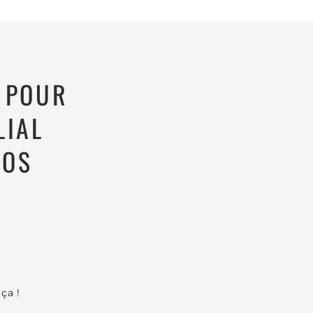
S POUR
LIAL
VOS
ça !