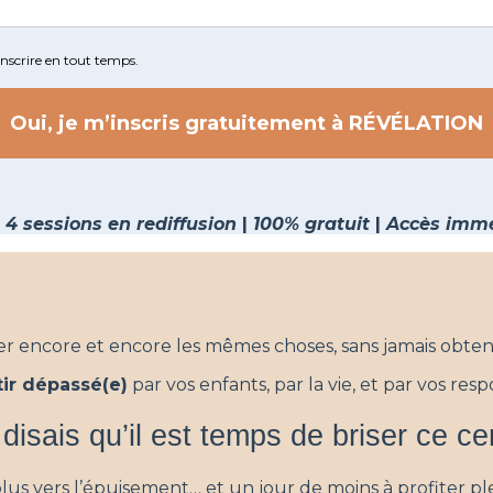
nscrire en tout temps.
Oui, je m’inscris gratuitement à RÉVÉLATION
 4 sessions en rediffusion
|
100% gratuit
|
Accès imméd
er encore et encore les mêmes choses, sans jamais obteni
tir dépassé(e)
par vos enfants, par la vie, et par vos resp
 disais qu’il est temps de briser ce ce
plus vers l’épuisement… et un jour de moins à profiter p