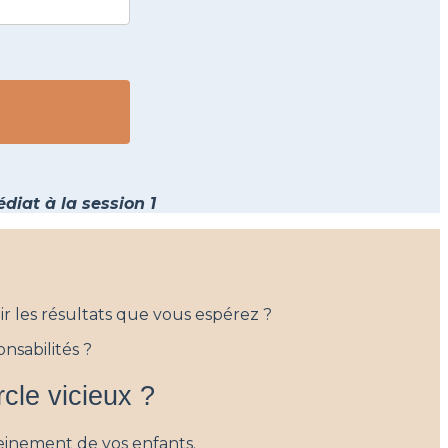
iat à la session 1
r les résultats que vous espérez ?
onsabilités ?
rcle vicieux ?
leinement de vos enfants.