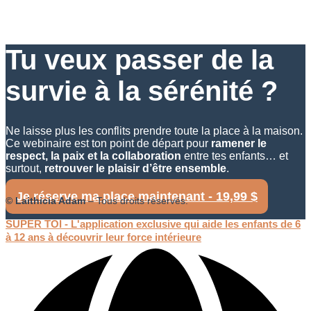
Tu veux passer de la
survie à la sérénité ?
Ne laisse plus les conflits prendre toute la place à la maison.
Ce webinaire est ton point de départ pour
ramener le
respect, la paix et la collaboration
entre tes enfants… et
surtout,
retrouver le plaisir d’être ensemble
.
Je réserve ma place maintenant - 19,99 $
© Laithicia Adam
– Tous droits réservés.
SUPER TOI - L'application exclusive qui aide les enfants de 6
à 12 ans à découvrir leur force intérieure