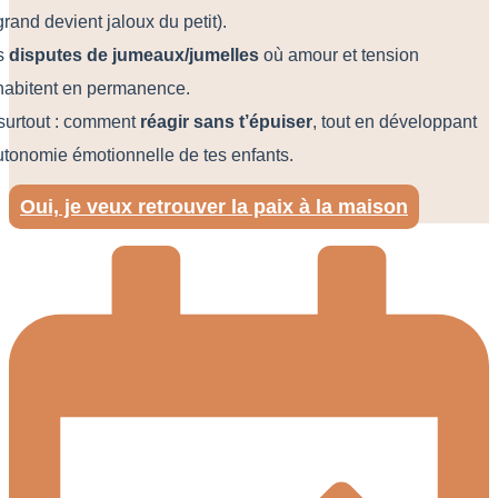
grand devient jaloux du petit).
s
disputes de jumeaux/jumelles
où amour et tension
habitent en permanence.
 surtout : comment
réagir sans t’épuiser
, tout en développant
utonomie émotionnelle de tes enfants.
Oui, je veux retrouver la paix à la maison