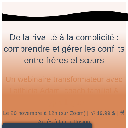
De la rivalité à la complicité :
comprendre et gérer les conflits
entre frères et sœurs
Un webinaire transformateur avec
Laithicia Adam, coach familial &
hypnologue
Le 20 novembre à 12h (sur Zoom) |
💰
19,99 $ |
🎥
Accès à la rediffusion