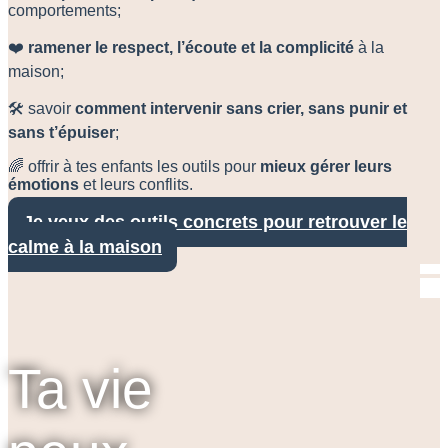
comportements;
❤️
ramener le respect, l’écoute et la complicité
à la
maison;
🛠️
savoir
comment intervenir sans crier, sans punir et
sans t’épuiser
;
🌈
offrir à tes enfants les outils pour
mieux gérer leurs
émotions
et leurs conflits.
Je veux des outils concrets pour retrouver le
calme à la maison
Ta vie