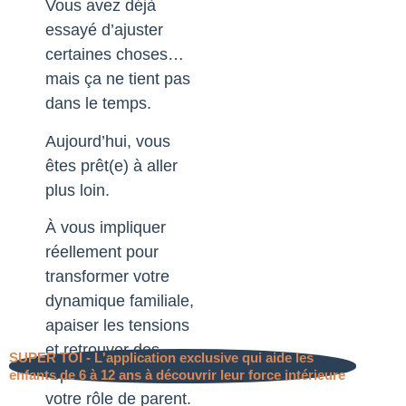
Vous avez déjà
essayé d’ajuster
certaines choses…
mais ça ne tient pas
dans le temps.
Aujourd’hui, vous
êtes prêt(e) à aller
plus loin.
À vous impliquer
réellement pour
transformer votre
dynamique familiale,
apaiser les tensions
et retrouver des
SUPER TOI - L'application exclusive qui aide les
repères clairs dans
enfants de 6 à 12 ans à découvrir leur force intérieure
votre rôle de parent.