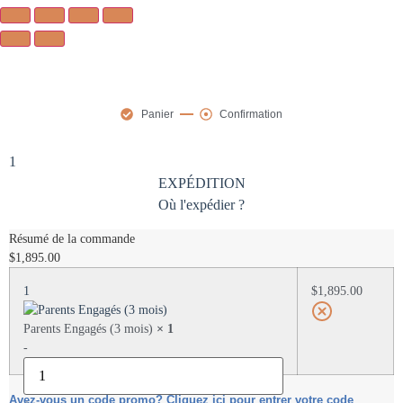
Panier
Confirmation
1
EXPÉDITION
Où l'expédier ?
Résumé de la commande
$
1,895.00
1
$
1,895.00
Parents Engagés (3 mois)
× 1
-
Avez-vous un code promo? Cliquez ici pour entrer votre code